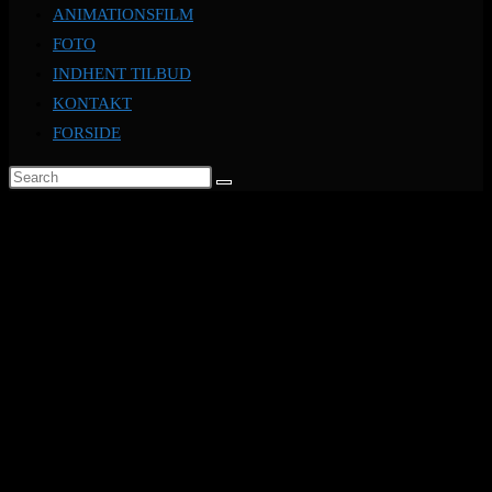
ANIMATIONSFILM
FOTO
INDHENT TILBUD
KONTAKT
FORSIDE
COOKIE OG PRIVATLIVSPOLITIK
Introduktion
Når du besøger vores hjemmeside indsamles der oplysninger om dig, som
anvendes til at tilpasse og forbedre vores indhold, hjemmesidens
brugervenlighed og annoncernes relevans, i forhold til dine præferencer.
Hvis du ikke ønsker, at der indsamles disse oplysninger om dig, bør du
slette dine cookies